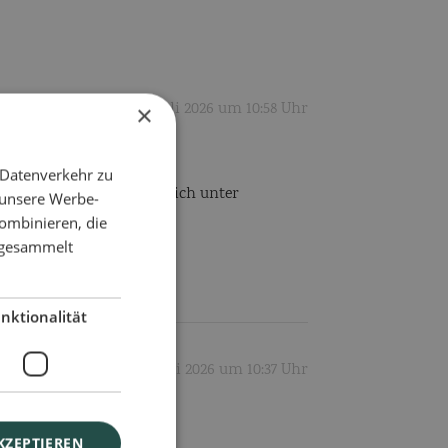
31 Juli 2026 um 10:58 Uhr
×
 Datenverkehr zu
haben. Bitte melden Sie sich unter
 unsere Werbe-
usenden können.
ombinieren, die
e gesammelt
nktionalität
14 Juli 2026 um 10:37 Uhr
KZEPTIEREN