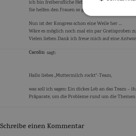
ich bin freiberufliche Hebamme aus Mitttelhessen 
Sie helfen den Frauen so gut, und ich weiß endli
Nun ist der Kongress schon eine Weile her …
Wäre es möglich noch mal ein par Gratisproben zu 
Vielen lieben Dank ich freue mich auf eine Antwor
Carolin
sagt:
Hallo liebes „Muttermilch rockt“-Team,
was soll ich sagen: Ein dickes Lob an das Team – ihr
Präparate, um die Probleme rund um die Themen M
Schreibe einen Kommentar