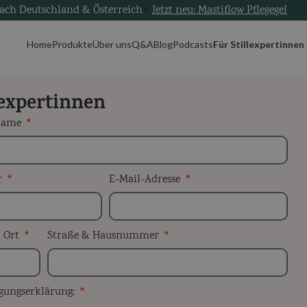
nach Deutschland & Österreich
⚡
Jetzt neu: Mastiflow Pflegegel
Home
Produkte
Über uns
Q&A
Blog
Podcasts
Für Stillexpertinnen
lexpertinnen
hname
r
E-Mail-Adresse
d Ort
Straße & Hausnummer
gungserklärung: