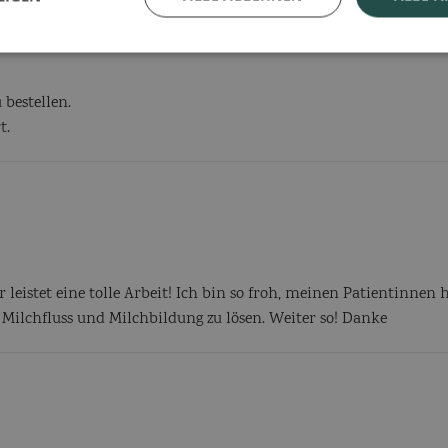
und liebe seit dem letzten Kongress in Mainz eure Produkt-Prob
ch was ich empfelen kann und es wird sehr gut angenommen.
bestellen.
t.
 leistet eine tolle Arbeit! Ich bin so froh, meinen Patientinnen h
ilchfluss und Milchbildung zu lösen. Weiter so! Danke