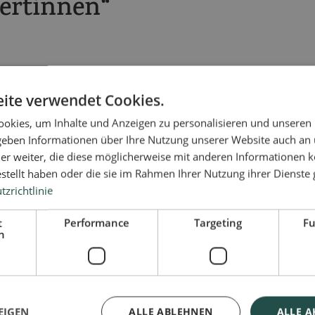
pertinnen
“
ite verwendet Cookies.
okies, um Inhalte und Anzeigen zu personalisieren und unseren
ehr, dass unsere Proben den von Ihnen betreuten Frauen geholfen 
 geben Informationen über Ihre Nutzung unserer Website auch an
it wir Ihnen die neuesten Proben und Infomaterial kostenlos z
er weiter, die diese möglicherweise mit anderen Informationen k
!
estellt haben oder die sie im Rahmen Ihrer Nutzung ihrer Dienst
zrichtlinie
t
Performance
Targeting
Fu
h
EIGEN
ALLE ABLEHNEN
ALLE A