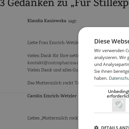
3 Gedanken zu „
Für Stillex
Klaudia Kaniewska
sagt:
Diese Webse
Liebe Frau Emrich-Wetzler,
Wir verwenden Co
vielen Dank für Ihre netten Worte. Es freut uns s
analysieren. Wir
kontakt@nutropharma.de
mit Ihrer Adresse, dam
und Analysepartn
Vielen Dank und alles Gute für Sie und Ihre Arbeit
Sie ihnen bereitg
haben.
Datenschut
Das Muttermilch rockt Team
Unbeding
erforderlic
Carolin Emrich-Wetzler
sagt:
Liebes „Muttermilch rockt“-Team,
DETAILS ANZ