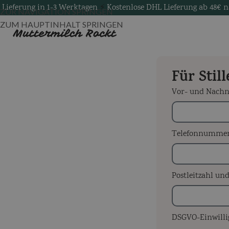
⚡
Lieferung in 1-3 Werktagen
⚡
Kostenlose DHL Lieferung ab 48€ 
ZUR NAVIGATION SPRINGEN
ZUM HAUPTINHALT SPRINGEN
Für Stil
Vor- und Nac
Telefonnumme
Postleitzahl un
DSGVO-Einwilli