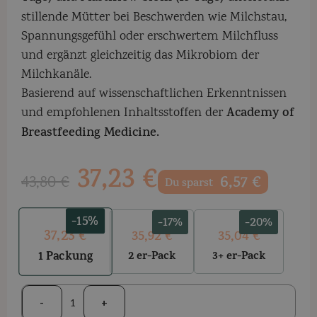
stillende Mütter bei Beschwerden wie Milchstau,
Spannungsgefühl oder erschwertem Milchfluss
und ergänzt gleichzeitig das Mikrobiom der
Milchkanäle.
Basierend auf wissenschaftlichen Erkenntnissen
und empfohlenen Inhaltsstoffen der
Academy of
Breastfeeding Medicine.
37,23
€
43,80
€
6,57
€
Du sparst
-15%
-17%
-20%
37,23
€
35,92
€
35,04
€
2 er-Pack
3+ er-Pack
1
Packung
-
+