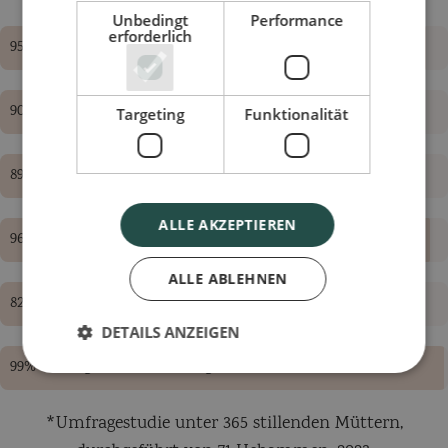
Unbedingt
Performance
erforderlich
95% konnten trotz Beschwerden weiterstillen
90% berichteten über verbesserten Milchfluss
Targeting
Funktionalität
89% bemerkten weniger Milchstau und Schwellungen
ALLE AKZEPTIEREN
96% berichteten über weniger wiederkehrende Stillprobleme
ALLE ABLEHNEN
82% spürten eine Verbesserung der Beschwerden zwischen Tag 2 und 5
DETAILS ANZEIGEN
99% vertrugen die Produkte gut
*Umfragestudie unter 365 stillenden Müttern,