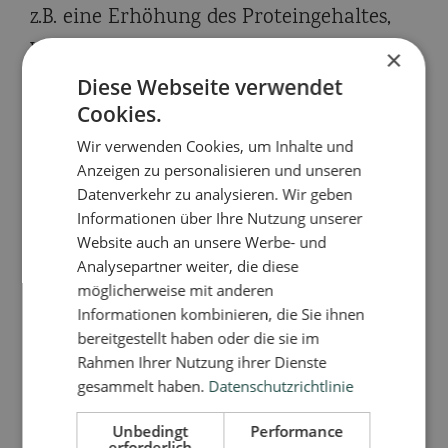
z.B. eine Erhöhung des Proteingehaltes,
Veränderungen in der
×
Fettsäurezusammensetzung und in den
Diese Webseite verwendet
Cookies.
Gehalten an Mikronährstoffen wie
Wir verwenden Cookies, um Inhalte und
Chlorid und Retinol (Vitamin A)
Anzeigen zu personalisieren und unseren
(Albuquerque et al. 1998; Heil et al. 1999;
Datenverkehr zu analysieren. Wir geben
Azara et al. 2008). Ob der Alkoholkonsum
Informationen über Ihre Nutzung unserer
Website auch an unsere Werbe- und
auch die Nährstoffzusammensetzung von
Analysepartner weiter, die diese
humaner Frauenmilch verändert, wurde
möglicherweise mit anderen
Informationen kombinieren, die Sie ihnen
bisher nicht untersucht. Bekannt ist nur,
bereitgestellt haben oder die sie im
dass sich der Gesamtmilchfettgehalt bei
Rahmen Ihrer Nutzung ihrer Dienste
gesammelt haben.
Datenschutzrichtlinie
stillenden Müttern nach Alkoholkonsum
nicht ändert (Mennella & Pepino 2008).
Unbedingt
Performance
erforderlich