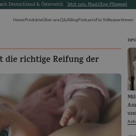
nach Deutschland & Österreich
⚡
Jetzt neu: Mastiflow Pflegegel
Home
Produkte
Über uns
Q&A
Blog
Podcasts
Für Stillexpertinnen
neu
 die richtige Reifung der
Mil
Anz
und
Anh