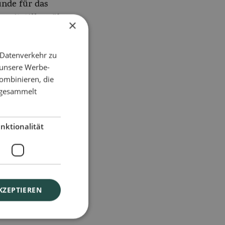
nde für das
gzeitstillen, über 6
×
nate hinaus
ören
 Datenverkehr zu
 unsere Werbe-
ombinieren, die
e gesammelt
nktionalität
KZEPTIEREN