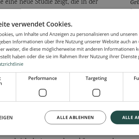
 eine neue Studie zeigt, die in der
Grü
Lan
e.
Mo
ite verwendet Cookies.
Anh
ünstige Zusammensetzung der Darmflora
okies, um Inhalte und Anzeigen zu personalisieren und unseren
ng bestimmt, in der es lebt, aber auch
 geben Informationen über Ihre Nutzung unserer Website auch an
er weiter, die diese möglicherweise mit anderen Informationen k
milch ernährt wird.
estellt haben oder die sie im Rahmen Ihrer Nutzung ihrer Dienst
zrichtlinie
ie Autoren der Studie, die die Spezies der
 von Kindern bestimmten, die in zwei
t
Performance
Targeting
Fu
h
ana - geboren wurden. In den
ss bereits nach einem Lebensmonat die
 nachweisbar auf 1 Milliarde pro Gramm
EIGEN
ALLE ABLEHNEN
ALLE A
ckten Viren waren vom Typ Phage - Viren,
fe der Zeit gab es eine Zunahme von Viren,